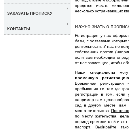
придется искать жилпло
несколько устраивающих ква
ЗАКАЗАТЬ ПРОПИСКУ
Важно знать о пропис
КОНТАКТЫ
Регистрация у нас оформл
базы, с хозяевами которых 
деятельности. У нас не пол
собственник против (напри
если вам необходим опред
от нас зависящее, чтобы об
Наши специалисты мог
временную регистрац
Временная регистрация
- 
пребывания т.е. там где гр
регистрации в том, если 
например вам целесообразн
сад в другом месте, вам 
места жительства.
Постоянн
по месту жительства, дел
период времени от 5-и лет 
паспорт. Выбирайте так