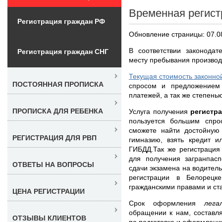
Временная регист
Регистрация граждан РФ
Обновление страницы: 07.0
В соответствии законодат
Регистрация граждан СНГ
месту пребывания производ
Текущая стоимость законно
ПОСТОЯННАЯ ПРОПИСКА
спросом и предложением
платежей, а так же степень
ПРОПИСКА ДЛЯ РЕБЕНКА
Услуга получения
регистр
пользуется большим спр
сможете найти достойную 
РЕГИСТРАЦИЯ ДЛЯ РВП
гимназию, взять кредит и
ГИБДД.Так же регистрация
для получения загранпас
ОТВЕТЫ НА ВОПРОСЫ
сдачи экзамена на водител
регистрации в Белорецк
гражданскими правами и ст
ЦЕНА РЕГИСТРАЦИИ
Срок оформления
лег
обращении к нам, составля
ОТЗЫВЫ КЛИЕНТОВ
по подготовке и оформлени